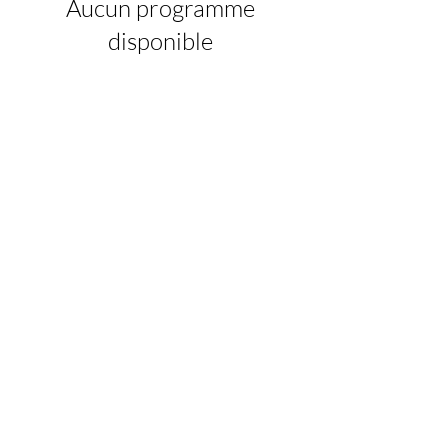
Aucun programme
disponible
Politique de confidentialité
© 2023 par Association
Bellydance Passion