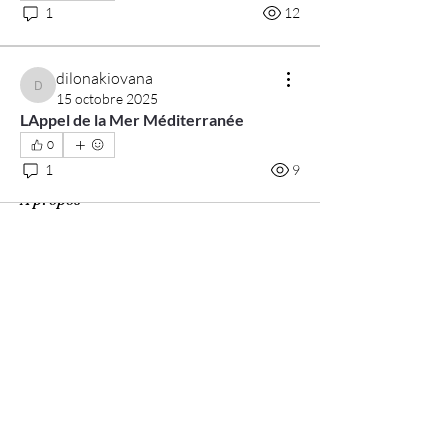
1
12
dilonakiovana
dilonakiovana
15 octobre 2025
LAppel de la Mer Méditerranée
0
1
9
À propos
Bienvenue dans le groupe ! Vous pouvez
communiquer avec d'au
...
Lire plus
membres
dilonakiovana
S'abonner
dilonakiovana
Арно Дориан
S'abonner
Digital V
S'abonner